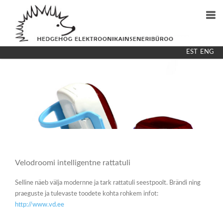
EST
ENG
OSKUSED
MEESKOND
PARTNERID
KONTAKT
Velodroomi intelligentne rattatuli
Selline näeb välja modernne ja tark rattatuli seestpoolt. Brändi ning
praeguste ja tulevaste toodete kohta rohkem infot:
http://www.vd.ee