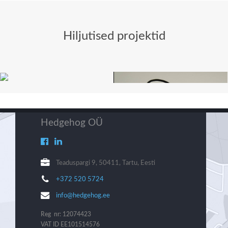
Hiljutised projektid
Hedgehog OÜ
Teaduspargi 9, 50411, Tartu, Eesti
+372 520 5724
info@hedgehog.ee
Reg nr: 12074423
VAT ID EE101514576