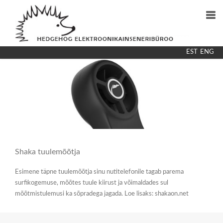
EST
ENG
OSKUSED
MEESKOND
PARTNERID
KONTAKT
Shaka tuulemõõtja
Esimene täpne tuulemõõtja sinu nutitelefonile tagab parema
surfikogemuse, mõõtes tuule kiirust ja võimaldades sul
mõõtmistulemusi ka sõpradega jagada. Loe lisaks: shakaon.net