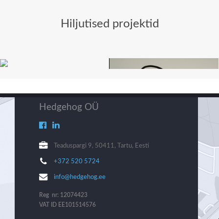
Hiljutised projektid
Hedgehog OÜ
Teaduspargi 9, 50411, Tartu, Eesti
+372 520 5724
info@hedgehog.ee
Reg nr: 12074423
VAT ID EE101514576